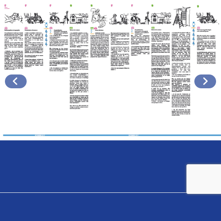
Définition et mises en oeuvre de 2 ateliers de
codesign pour réfléchir aux modalités d’une
intégration réussie de la santé au domicile, et
des offres de produits et services à développer
(dont le second avec les professionnels du soin
et de l’habitat)
J’ai construit et géré le projet en deux phases.
Une première étude d’observation et d’analyse
de l’impact de la santé au domicile a été menée
en collaboration avec Nadia Sahmi (architecte).
Nous avons réalisé des visites et des entretiens
au domicile de 10 habitants-malades et de leur
co-habitants-aidants (leur famille
principalement) en régions Auvergne-Rhône-
Alpes, Centre, Île-de-France, Midi-Pyrénées.
Cette première phase s’est terminée par la
rédaction d’un rapport intitulé, “
La santé
habitée, première partie, aux domiciles des
habitants-malades
”, en collaboration avec Lucile
Hervouet (sociologue).
A propos
Dans un second temps, j’ai imaginé et animé
des ateliers de codesign avec les habitants. Un